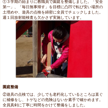
①３学期の始まりに教職員で園庭を整備しました。「安全
第一」、「毎日無事帰す」を目標に凸凹で転び安い場所の
土埋めや、遊具の点検を綿密に全員でチェックしました。
週１回放射能検査も欠かさず実施しています。
園庭整備
②遊具の点検では、少しでも老朽化しているところは直ぐ
に補修をし、トゲなどの危険はないか素手で確かめます。
全員真剣に丁寧に時間をかけて整備をしました。