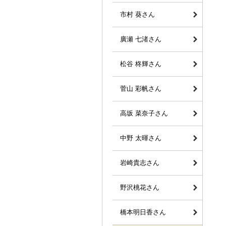
市村 葵さん
廣瀬 七渚さん
松谷 柊輝さん
菅山 彩帆さん
高坂 菜奈子さん
中野 太暉さん
岩崎貴志さん
野沢桃花さん
橋本明日香さん