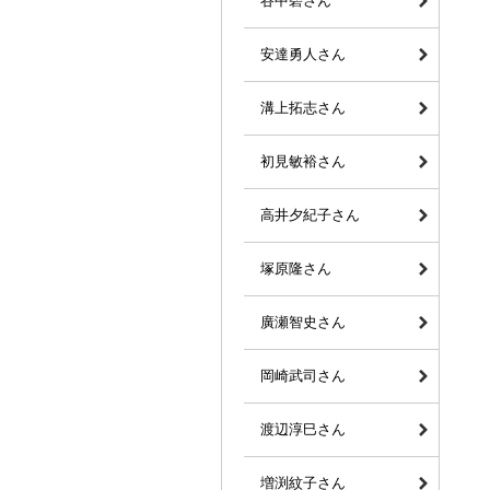
谷中碧さん
安達勇人さん
溝上拓志さん
初見敏裕さん
高井夕紀子さん
塚原隆さん
廣瀬智史さん
岡崎武司さん
渡辺淳巳さん
増渕紋子さん