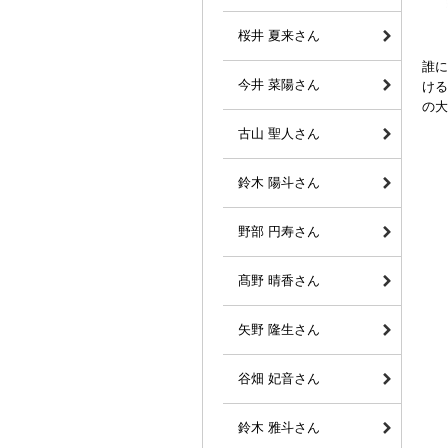
桜井 夏来さん
誰に
今井 菜陽さん
ける
の大
古山 聖人さん
鈴木 陽斗さん
野部 円寿さん
髙野 晴香さん
矢野 隆生さん
谷畑 妃音さん
鈴木 雅斗さん