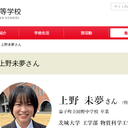
紹介
学校生活
部活動
進
上野未夢さん
上野未夢さん