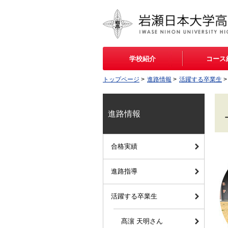
学校紹介
コース
トップページ
>
進路情報
>
活躍する卒業生
>
進路情報
合格実績
進路指導
活躍する卒業生
髙濵 天明さん