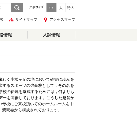
求
サイトマップ
アクセスマップ
路情報
入試情報
泉わく小松ヶ丘の地において確実に歩みを
出するスポーツの強豪校として，その名を
等学校の伝統を醸成するためには，何よりも
グデーを開催しております。こうした趣旨か
い母校にご来校頂いてのホームルームを中
，懇親会から構成されております。