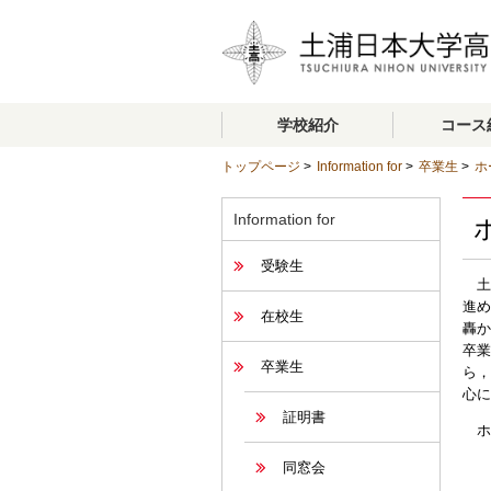
学校紹介
コース
トップページ
>
Information for
>
卒業生
>
ホ
Information for
受験生
土
進め
在校生
轟か
卒業
卒業生
ら，
心に
証明書
ホ
同窓会