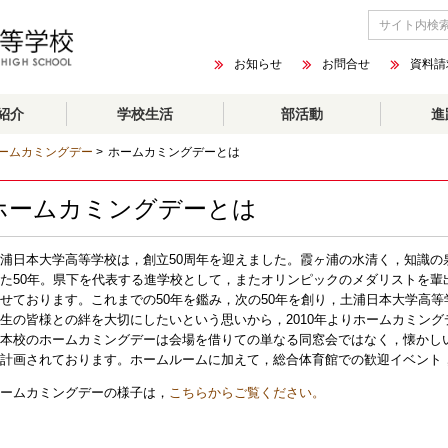
お知らせ
お問合せ
資料請
紹介
学校生活
部活動
進
ームカミングデー
>
ホームカミングデーとは
ホームカミングデーとは
浦日本大学高等学校は，創立50周年を迎えました。霞ヶ浦の水清く，知識の
た50年。県下を代表する進学校として，またオリンピックのメダリストを輩
せております。これまでの50年を鑑み，次の50年を創り，土浦日本大学高
生の皆様との絆を大切にしたいという思いから，2010年よりホームカミン
本校のホームカミングデーは会場を借りての単なる同窓会ではなく，懐かし
計画されております。ホームルームに加えて，総合体育館での歓迎イベント
ームカミングデーの様子は，
こちらからご覧ください。