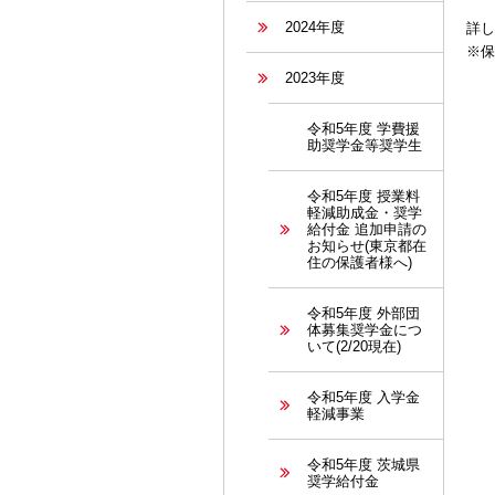
2024年度
詳し
※保
2023年度
令和5年度 学費援
助奨学金等奨学生
令和5年度 授業料
軽減助成金・奨学
給付金 追加申請の
お知らせ(東京都在
住の保護者様へ)
令和5年度 外部団
体募集奨学金につ
いて(2/20現在)
令和5年度 入学金
軽減事業
令和5年度 茨城県
奨学給付金