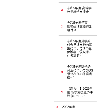
令和5年度 高等学
校等就学支援金
令和5年度子育て
世帯生活支援特別
給付金
令和5年度奨学給
付金早期支給の募
集について(1年生
保護者で茨城県在
住者対象)
令和5年度奨学給
付金について(茨城
県外在住の保護者
様へ)
【新入生】2023年
度 就学支援金の手
続きについて
2022年度