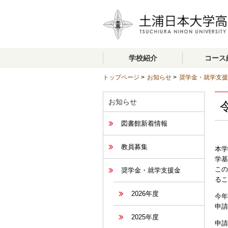
学校紹介
コース
トップページ
>
お知らせ
>
奨学金・就学支援
お知らせ
図書館新着情報
教員募集
本学
学基
この
奨学金・就学支援金
るこ
2026年度
今年
申請
2025年度
申請