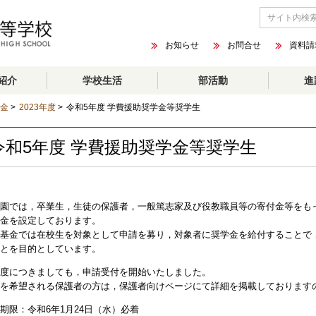
お知らせ
お問合せ
資料請
紹介
学校生活
部活動
進
金
>
2023年度
>
令和5年度 学費援助奨学金等奨学生
令和5年度 学費援助奨学金等奨学生
園では，卒業生，生徒の保護者，一般篤志家及び役教職員等の寄付金等をも
金を設定しております。
基金では在校生を対象として申請を募り，対象者に奨学金を給付することで
とを目的としています。
度につきましても，申請受付を開始いたしました。
を希望される保護者の方は，保護者向けページにて詳細を掲載しております
期限：令和6年1月24日（水）必着