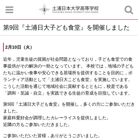
第9回『土浦日大子ども食堂』を開催しました
お知らせ
お問合せ
資料請求
サイトマップ
アクセスマップ
2月10日（火）
近年，児童生徒の貧困が社会問題となっており，子ども食堂での食
事提供がその解決の一助となっています。 本校では，地域の子ども
たちに温かい食事や安心できる居場所を提供することを目的に，ボ
ランティア活動として「土浦日大こども食堂」を実施しています。
こうした活動を通じて地域社会に貢献するとともに，校是である
「調和・至誠・自立」を実践できる生徒の育成を目指しています。
第9回『土浦日大子ども食堂』を開催し，多くの方にご参加いただき
ました。
家庭科愛好会が調理したカレーライスを提供しました。
近隣の方もご参加いただきました。
ご参加いただいた皆様，ありがとうございました。