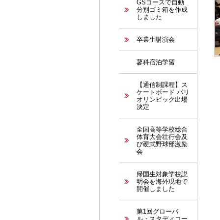
GSコースで自動
分別ゴミ箱を作成
しました
卒業生講演会
蓼科宿泊学習
【通信制課程】ス
ケートボード パリ
オリンピック出場
決定
全国高等学校総合
体育大会壮行会及
び硬式野球部激励
会
帰国生対象学校説
明会を海外現地で
開催しました
第1回グローバ
ル・スタディコー