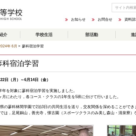
お知らせ
お問合せ
資料請
紹介
学校生活
部活動
進
2024年 6月
>
蓼科宿泊学習
蓼科宿泊学習
月22日（月）～6月14日（金）
学年を対象に蓼科宿泊学習を実施しました。
ヶ月にわたり，各コース・クラスの1年生を5班に分けて行いました。
県の蓼科林間学園で2泊3日の共同生活を送り，交友関係を深めることができ
では，足尾銅山，善光寺，懐古園（スポーツクラスのみ美し森山・清泉寮）