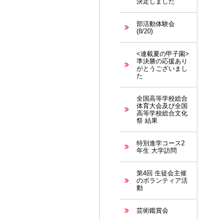
決定しました
部活動体験会
(8/20)
<連載夏の甲子園>
準決勝の応援あり
がとうございまし
た
全国高等学校総合
体育大会及び全国
高等学校総合文化
祭 結果
特別進学コース2
年生 大学訪問
第4回 生徒会主催
のボランティア活
動
芸術鑑賞会