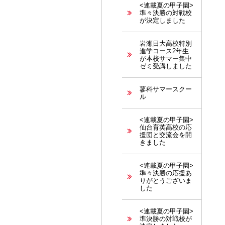
<連載夏の甲子園>
準々決勝の対戦校
が決定しました
岩瀬日大高校特別
進学コース2年生
が本校サマー集中
ゼミ受講しました
蓼科サマースクー
ル
<連載夏の甲子園>
仙台育英高校の応
援団と交流会を開
きました
<連載夏の甲子園>
準々決勝の応援あ
りがとうございま
した
<連載夏の甲子園>
準決勝の対戦校が