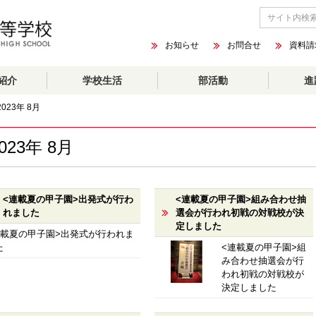
お知らせ
お問合せ
資料請
紹介
学校生活
部活動
進
2023年 8月
023年 8月
<連載夏の甲子園>出発式が行わ
<連載夏の甲子園>組み合わせ抽
れました
選会が行われ初戦の対戦校が決
定しました
連載夏の甲子園>出発式が行われま
た
<連載夏の甲子園>組
み合わせ抽選会が行
われ初戦の対戦校が
決定しました