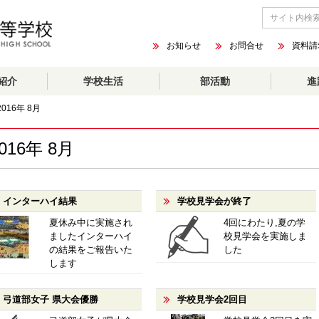
お知らせ
お問合せ
資料請
紹介
学校生活
部活動
進
2016年 8月
016年 8月
インターハイ結果
学校見学会が終了
夏休み中に実施され
4回にわたり,夏の学
ましたインターハイ
校見学会を実施しま
の結果をご報告いた
した
します
弓道部女子 県大会優勝
学校見学会2回目