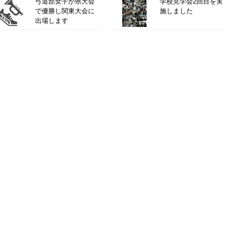
弓道部女子が県大会
学校見学会2回目を実
で優勝し関東大会に
施しました
出場します