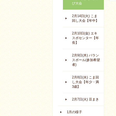
び大会
2月14日(火) こま
回し大会【年中】
2月10日(金) エキ
スポセンター【年
長】
2月9日(木) バラン
スボール(参加希望
者)
2月8日(水) こま回
し大会【年少・満
3歳】
2月7日(火) 豆まき
1月の様子