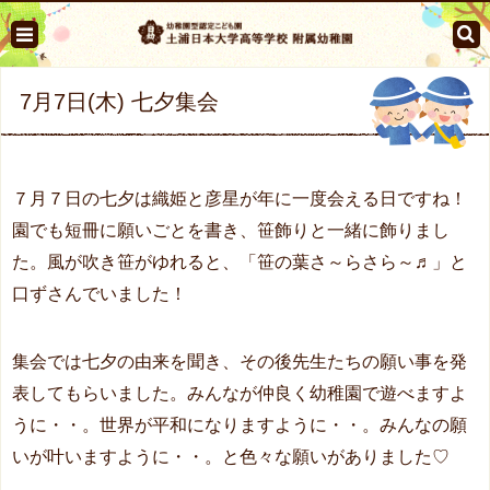
7月7日(木) 七夕集会
７月７日の七夕は織姫と彦星が年に一度会える日ですね！
園でも短冊に願いごとを書き、笹飾りと一緒に飾りまし
た。風が吹き笹がゆれると、「笹の葉さ～らさら～♬」と
口ずさんでいました！
集会では七夕の由来を聞き、その後先生たちの願い事を発
表してもらいました。みんなが仲良く幼稚園で遊べますよ
うに・・。世界が平和になりますように・・。みんなの願
いが叶いますように・・。と色々な願いがありました♡