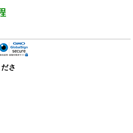
程
くださ