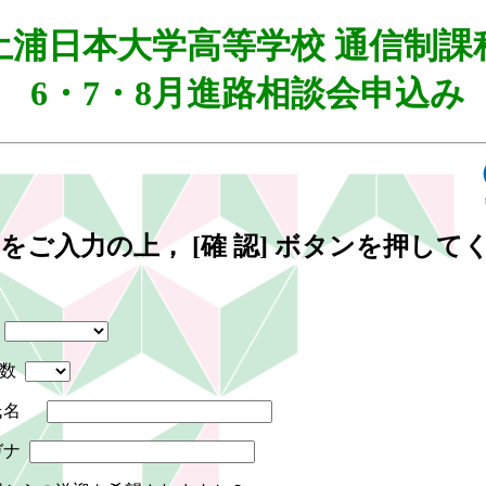
土浦日本大学高等学校 通信制課
6・7・8月進路相談会申込み
項をご入力の上，
[確 認]
ボタンを押して
人数
氏名
ガナ