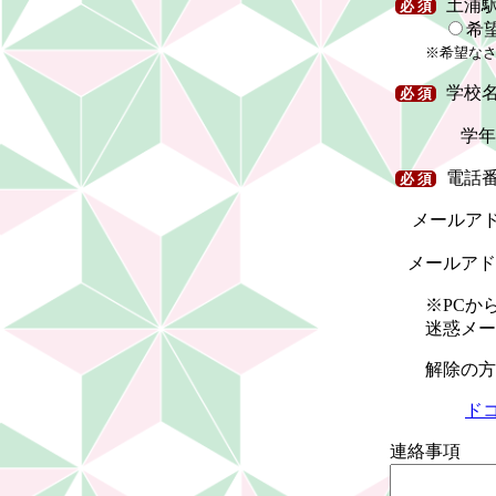
土浦
必 須
希
※希望な
学校
必 須
学
電話
必 須
メールア
メールアドレ
※PCから
迷惑メール
解除の方法
ド
連絡事項