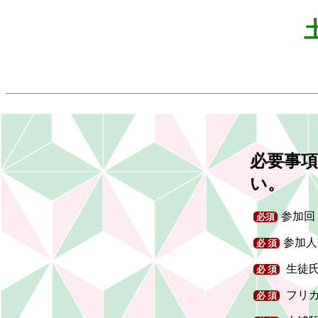
必要事
い。
参加回
必須
参加
必 須
生徒
必 須
フリ
必 須