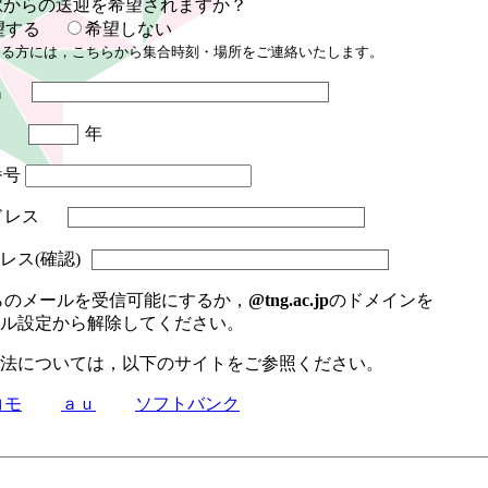
駅からの送迎を希望されますか？
望する
希望しない
さる方には，こちらから集合時刻・場所をご連絡いたします。
名
年
年
番号
ドレス
ス(確認)
のメールを受信可能にするか，
@tng.ac.jp
のドメインを
設定から解除してください。
については，以下のサイトをご参照ください。
コモ
ａｕ
ソフトバンク